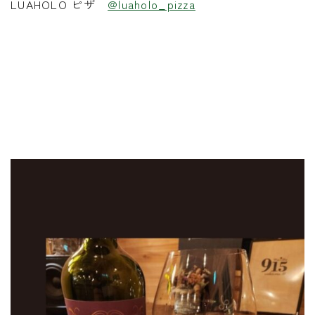
LUAHOLO ピザ
@luaholo_pizza