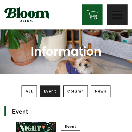
Information
ALL
Event
Column
News
Event
Event